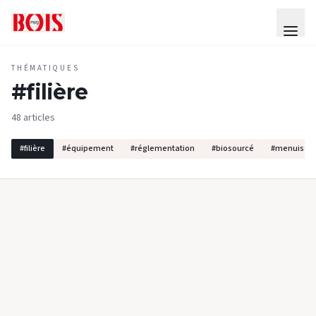
THÉMATIQUES
#
filière
48 articles
#
filière
#
équipement
#
réglementation
#
biosourcé
#
menuiseri
ENQUÊTES & DOSSIERS
#
FILIÈRE
FSC France L’intérêt pour la certification
des produits bois reste vif