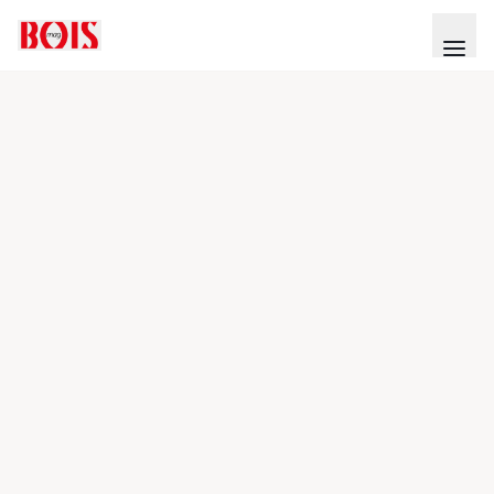
Enquêtes & Dossiers
ENQUÊTES & DOSSIERS
Commerce international :
malgré le gros temps,
l'export reste une
opportunité
Impact de la situation géopolitique sur les coûts de
transport et d'exploitation, difficultés
d'approvisionnement accrues, demande atone en Europe,
poids croissant des écocertifications… À l'international, le