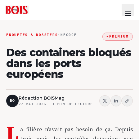
ENQUÊTES & DOSSIERS
·
NÉGOCE
★
PREMIUM
Des containers bloqués
dans les ports
européens
Rédaction BOISMag
BO
22 MAI 2026
·
1
MIN DE LECTURE
L
a filière n’avait pas besoin de ça. Depuis
trois mois, les contrôles douaniers « se