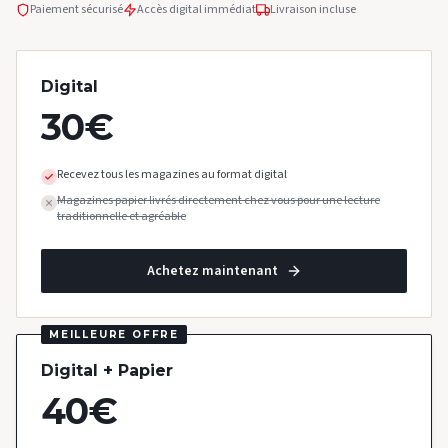
Paiement sécurisé
Accès digital immédiat
Livraison incluse
Digital
30
€
Recevez tous les magazines au format digital
Magazines papier livrés directement chez vous pour une lecture
traditionnelle et agréable
Achetez maintenant
MEILLEURE OFFRE
Digital + Papier
40
€