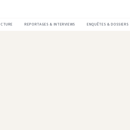
ECTURE
REPORTAGES & INTERVIEWS
ENQUÊTES & DOSSIERS
Nom complet
*
Email
*
Message
*