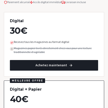
Paiement sécurisé
Accès digital immédiat
Livraison incluse
Digital
30
€
Recevez tous les magazines au format digital
Magazines papier livrés directement chez vous pour une lecture
traditionnelle et agréable
Achetez maintenant
MEILLEURE OFFRE
Digital + Papier
40
€