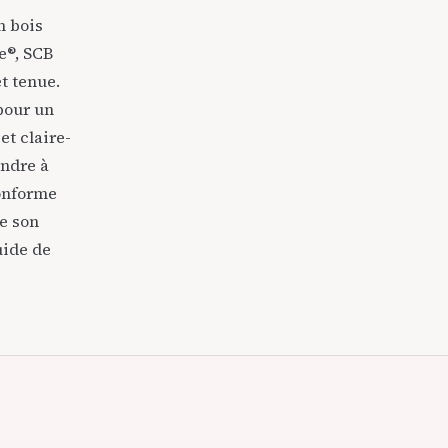
n bois
e®, SCB
t tenue.
pour un
et claire-
ondre à
conforme
e son
uide de