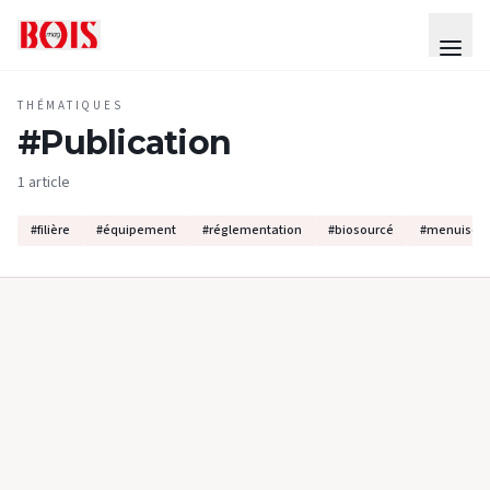
THÉMATIQUES
#
Publication
1 article
#
filière
#
équipement
#
réglementation
#
biosourcé
#
menuiseri
ACTUALITÉS
#
PUBLICATION
50 idées fausses sur les arbres
Cet ouvrage inédit plonge le lecteur au cœur d’un univers
arboré loin des croyances et raccourcis largement répandus.