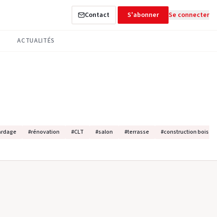
Contact
S'abonner
Se connecter
ACTUALITÉS
ardage
#
rénovation
#
CLT
#
salon
#
terrasse
#
construction bois