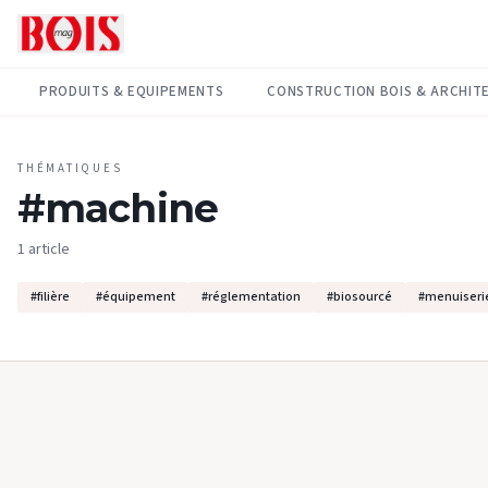
PRODUITS & EQUIPEMENTS
CONSTRUCTION BOIS & ARCHIT
THÉMATIQUES
#
machine
1 article
#
filière
#
équipement
#
réglementation
#
biosourcé
#
menuiseri