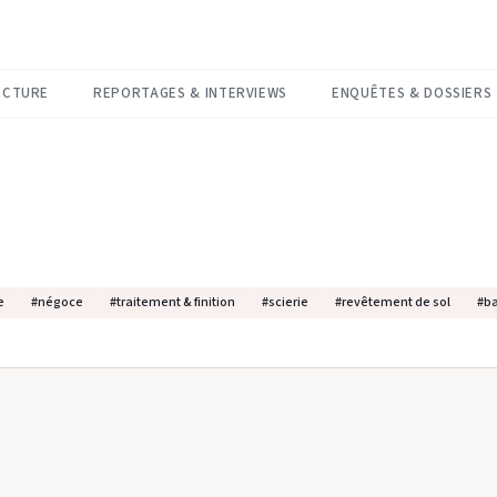
ECTURE
REPORTAGES & INTERVIEWS
ENQUÊTES & DOSSIERS
e
#
négoce
#
traitement & finition
#
scierie
#
revêtement de sol
#
b