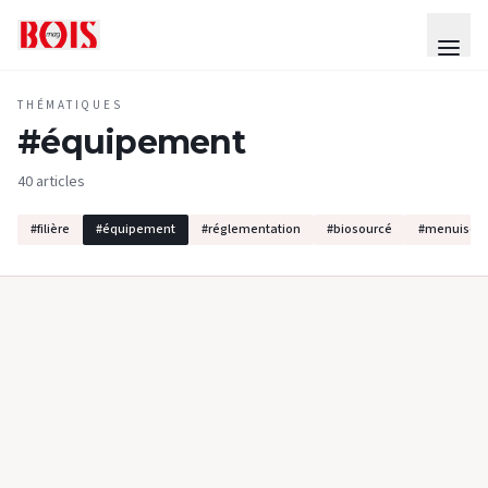
THÉMATIQUES
#
équipement
40 articles
#
filière
#
équipement
#
réglementation
#
biosourcé
#
menuiseri
PRODUITS & EQUIPEMENTS
#
CONSTRUCTION BOIS
Les cloisons Divisio de Ter Hürne
Développées par Ter Hürne, les cloisons Divisio proposent
des solutions d’aménagement intérieu à la fois esthétiques et