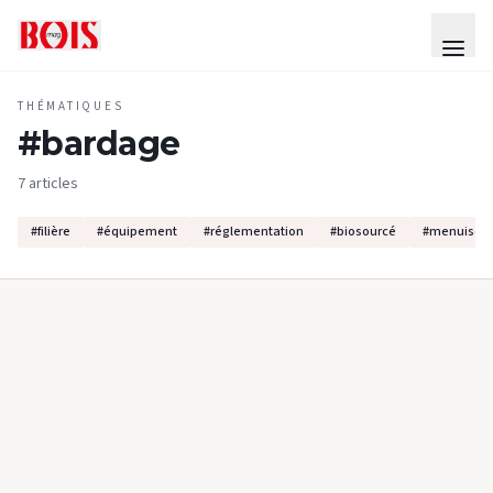
THÉMATIQUES
#
bardage
7 articles
#
filière
#
équipement
#
réglementation
#
biosourcé
#
menuiseri
PRODUITS & EQUIPEMENTS
#
TRAITEMENT & FINITION
2026: l’année de Masquelack
Finitions certifiées, protection au feu, solutions biosourcées
et nouvelles tendances décoratives... Spécialiste reconnu de