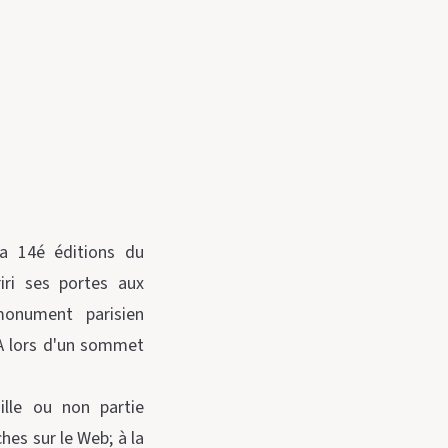
la 14é éditions du
iri ses portes aux
monument parisien
'IA lors d'un sommet
uille ou non partie
es sur le Web; à la