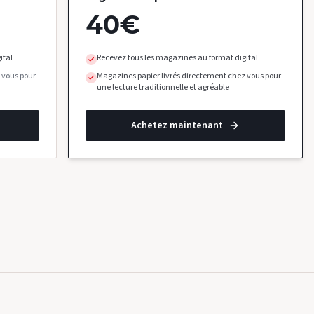
40
€
ital
Recevez tous les magazines au format digital
 vous pour
Magazines papier livrés directement chez vous pour
une lecture traditionnelle et agréable
Achetez maintenant