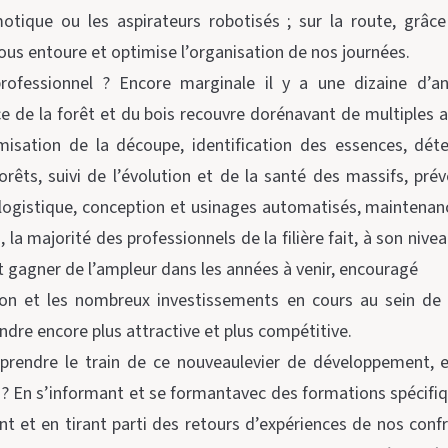
tique ou les aspirateurs robotisés ; sur la route, grâce
ous entoure et optimise l’organisation de nos journées.
ofessionnel ? Encore marginale il y a une dizaine d’anné
vice de la forêt et du bois recouvre dorénavant de multiples
timisation de la découpe, identification des essences, dét
orêts, suivi de l’évolution et de la santé des massifs, prév
 logistique, conception et usinages automatisés, maintena
 la majorité des professionnels de la filière fait, à son niveau
gagner de l’ampleur dans les années à venir, encouragé
on et les nombreux investissements en cours au sein de la
endre encore plus attractive et plus compétitive.
rendre le train de ce nouveaulevier de développement, en
? En s’informant et se formantavec des formations spécifi
nt et en tirant parti des retours d’expériences de nos conf