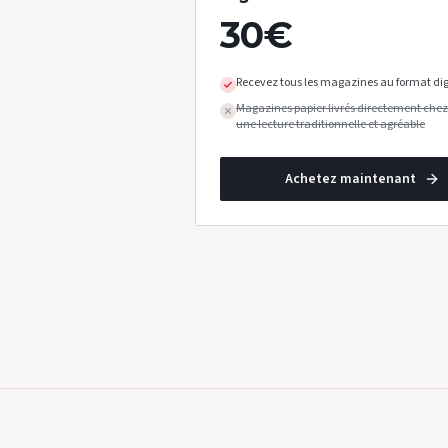
30
€
Recevez tous les magazines au format dig
Magazines papier livrés directement chez
une lecture traditionnelle et agréable
Achetez maintenant