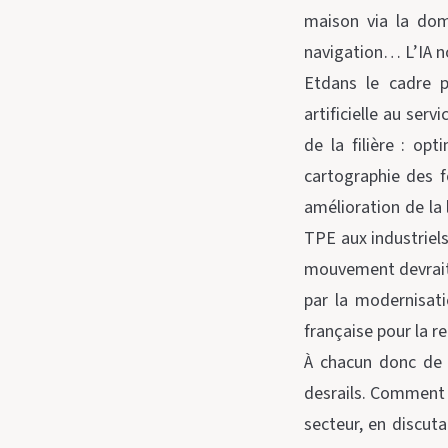
maison via la domo
navigation… L’IA n
Etdans le cadre pr
artificielle au ser
de la filière : op
cartographie des f
amélioration de la
TPE aux industriels,
mouvement devrait 
par la modernisati
française pour la r
À chacun donc de p
desrails. Comment 
secteur, en discuta