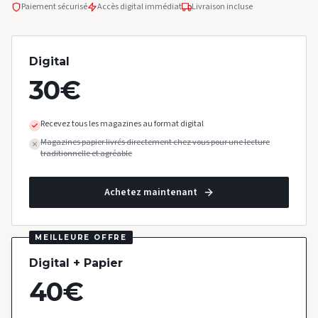
Paiement sécurisé
Accès digital immédiat
Livraison incluse
Digital
30
€
Recevez tous les magazines au format digital
Magazines papier livrés directement chez vous pour une lecture
traditionnelle et agréable
Achetez maintenant
MEILLEURE OFFRE
Digital + Papier
40
€