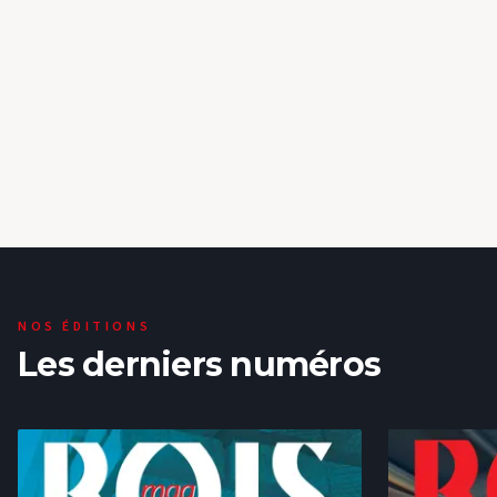
CONSTRUCTION BOIS & ARCHITECTURE
#
BIOSOURCÉ
Bouygues Bâtiment France et Etex
s’allient pour des bâtiments bas carbone
Bouygues Bâtiment France et Etex, à travers la marque Siniat,
annoncent un partenariat stratégique afin de diminuer
l’empreinte carbone des programmes de construction en
20 mai 2026
proposant une cloison séparative non porteuse à ossature
bois. Dotée d’une AT...
NOS ÉDITIONS
Les derniers numéros