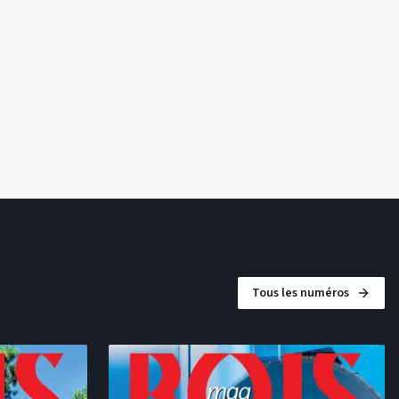
ossatures bois
Paru en 2025, cet ouvrage de référence met en lumière l’un des
systèmes constructifs les plus utilisés dans la maison
individuelle et le petit collectif. Pensé comme un manuel
pratique, il détaille pas à pas les principes de l’ossat...
20 mai 2026
Tous les numéros