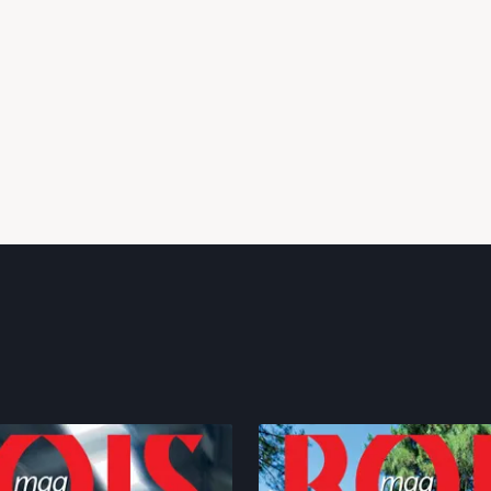
Rédigé par Bastien Bouteloup et Renaud BlondeauPatissier, ce
livre, destiné à l’ensemble des acteurs de la construction, se
présente comme un guide pratique consacré au bois massif
lamellé-croisé (CLT). Matériau bas carbone, le CLT...
20 mai 2026