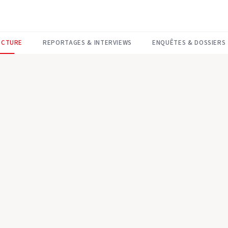
ECTURE
REPORTAGES & INTERVIEWS
ENQUÊTES & DOSSIERS
CONSTRUCTION BOIS & AR
1 500 menui
résidence 
Montpellier
À Montpellier (34), dans le qu
opération d’envergure de rén