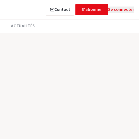
Contact
S'abonner
Se connecter
ACTUALITÉS
CHITECTURE
series en bois pour la
du Nombre d’Or à
artier Antigone, la résidence du Nombre d’Or fait l’objet d’une
ovation de ses menuiseries, pilotée par ACM habitat et confiée