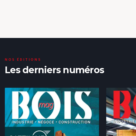
témoignage sensible, dédié à ceux qui vivent et travaillent
dans les forêts de montagne. À travers 120 photographies en
noir et blanc, assorties d’une vingtaine de témoignage...
26 nov. 2025
NOS ÉDITIONS
Les derniers numéros