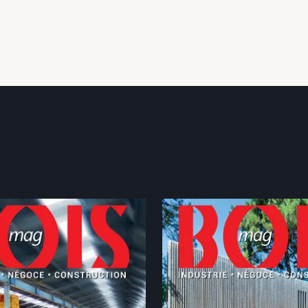
Spécialiste des systèmes de stockage depuis près de
cinquante ans, le groupe allemand OHRA s’impose comme un
partenaire historique de la filière bois. Entre innovations
14 oct. 2025
technologiques, automatisation croissante et solutions sur
mesure, l’entreprise poursuit so...