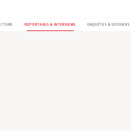
ECTURE
REPORTAGES & INTERVIEWS
ENQUÊTES & DOSSIERS
REPORTAGES & INTERVIEWS
Une année 
pour Fenêtr
Entre nouveaux signataires, 
Fenêtres Bois 21 a passé une
L’occasion de revenir sur les