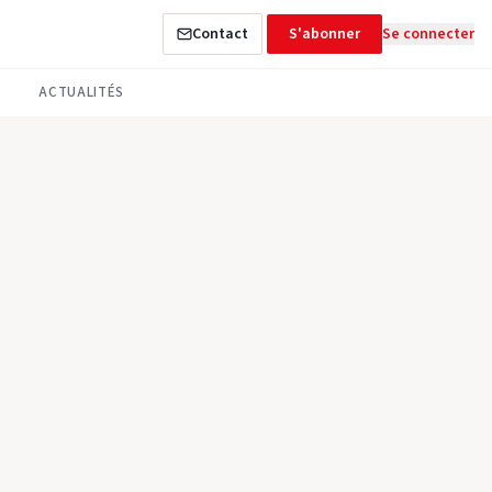
Contact
S'abonner
Se connecter
ACTUALITÉS
riche en événements
es Bois 21
nouvelles ambitions et nouveaux voyages, la charte de qualité
 année 2025 faite de rencontres et de manifestations diverses.
 dernières Journées techniques en pays ange...