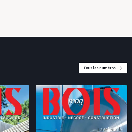
Présent depuis de nombreuses années à la Ligna de Hanovre,
le constructeur italien Primultini, basé à Marano Vicentino au
nord de Vérone, était à nouveau au rendez-vous de la 50e
14 oct. 2025
édition du salon. L’occasion pour le spéciali...
Tous les numéros