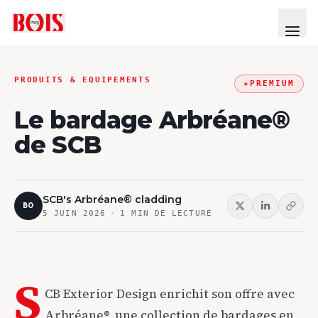
PRODUITS & EQUIPEMENTS
★
PREMIUM
Le bardage Arbréane®
de SCB
SCB's Arbréane® cladding
BO
5 JUIN 2026
·
1
MIN DE LECTURE
S
CB Exterior Design enrichit son offre avec
Arbréane®, une collection de bardages en